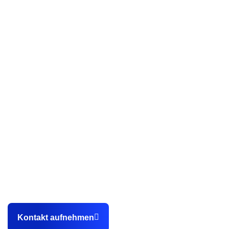
Als professionelle Webdesign Agentur aus Karlsruhe helfen
wir unseren Kunden dabei, endlich planbar
Kundenanfragen sowie Bewerbungen über die eigene
Webseite zu gewinnen.
Kontakt aufnehmen