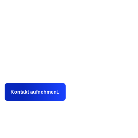
Als professionelle Webdesign Agentur aus Karlsruhe helfen
wir unseren Kunden dabei, endlich planbar
Kundenanfragen sowie Bewerbungen über die eigene
Webseite zu gewinnen.
Kontakt aufnehmen
Kontakt
0151 14902648
info@stegemannmedia.de
Hewlett-Packard-Straße 2c, 76337 Waldbronn