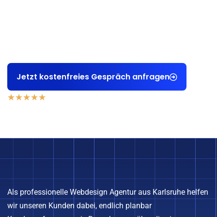
Möchten auch Sie eine
verkaufsstarke
Webseite
,
die Ihre Expertise widerspiegelt und neue Kunden
anzieht? Kontaktieren Sie uns jetzt, und wir zeigen
Ihnen, wie wir Ihre Online-Präsenz auf das
nächste
Level
heben können!
Jetzt kostenfreies Gespräch anfragen
★
★
★
★
★
5,0 Sterne Bewertung auf Basis der Google Bewertungen
Als professionelle Webdesign Agentur aus Karlsruhe helfen
wir unseren Kunden dabei, endlich planbar