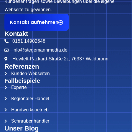
Kundenanfragen sowie Bewerbungen über die eigene
Webseite zu gewinnen.
Kontakt aufnehmen
Kontakt
0151 14902648
info@stegemannmedia.de
Hewlett-Packard-Straße 2c, 76337 Waldbronn
Referenzen
Kunden-Webseiten
Fallbeispiele
Experte
Regionaler Handel
Handwerksbetrieb
Schraubenhändler
Unser Blog