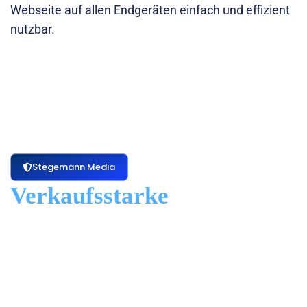
Webseite auf allen Endgeräten einfach und effizient
nutzbar.
Stegemann Media
Verkaufsstarke
Webseite
Die neue Webseite der
Reisebüro Wöhrle GmbH
aus
Oberderdingen überzeugt durch ein modernes und
benutzerfreundliches Design. Die Inhalte sind klar
strukturiert, sodass Leistungen wie
Busanmietungen
,
Flughafentransfers
,
Messe-