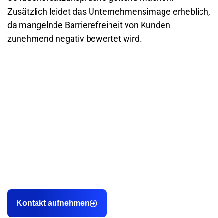
Zusätzlich leidet das Unternehmensimage erheblich,
da mangelnde Barrierefreiheit von Kunden
zunehmend negativ bewertet wird.
Als professionelle Webdesign Agentur aus Karlsruhe helfen
wir unseren Kunden dabei, endlich planbar
Kundenanfragen sowie Bewerbungen über die eigene
Webseite zu gewinnen.
Kontakt aufnehmen