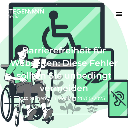
Barrierefreiheit für
Webseiten: Diese Fehler
sollten Sie unbedingt
vermeiden
Stegemann Media
20/06/2025