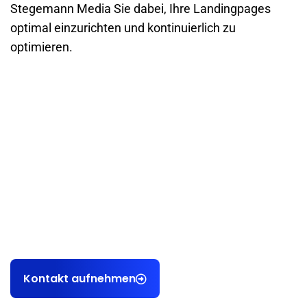
Stegemann Media Sie dabei, Ihre Landingpages
optimal einzurichten und kontinuierlich zu
optimieren.
Als professionelle Webdesign Agentur aus Karlsruhe helfen
wir unseren Kunden dabei, endlich planbar
Kundenanfragen sowie Bewerbungen über die eigene
Webseite zu gewinnen.
Kontakt aufnehmen
Kontakt