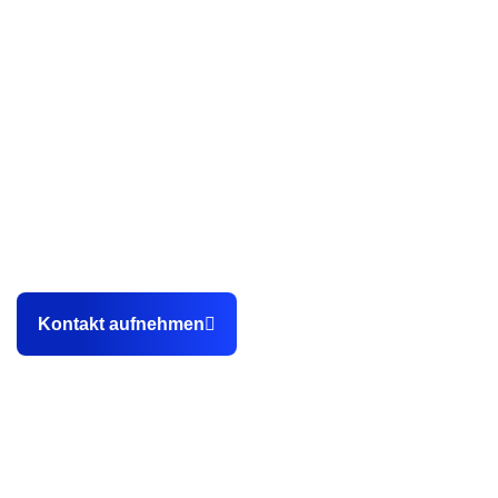
Als professionelle Webdesign Agentur aus Karlsruhe
helfen wir unseren Kunden dabei, endlich planbar
Kundenanfragen sowie Bewerbungen über die eigene
Webseite zu gewinnen.
Kontakt aufnehmen
Kontakt
0151 14902648
info@stegemannmedia.de
Hewlett-Packard-Straße 2c, 76337 Waldbronn
Referenzen