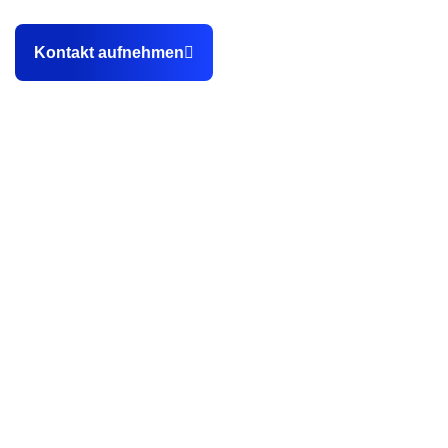
Webseite zu gewinnen.
Kontakt aufnehmen
Kontakt
0151 14902648
info@stegemannmedia.de
Hewlett-Packard-Straße 2c, 76337 Waldbronn
Referenzen
Kunden-Webseiten
Fallbeispiele
Experte
Regionaler Handel
Handwerksbetrieb
Schraubenhändler
Unser Blog
Webdesign Agentur oder Webseite selber erstellen?