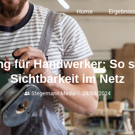
Home
Ergebnis
ng für Handwerker: So st
Sichtbarkeit im Netz
Stegemann Media
28/09/2024