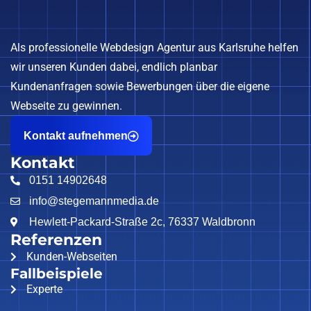
Als professionelle Webdesign Agentur aus Karlsruhe helfen
wir unseren Kunden dabei, endlich planbar
Kundenanfragen sowie Bewerbungen über die eigene
Webseite zu gewinnen.
Kontakt aufnehmen
Kontakt
0151 14902648
info@stegemannmedia.de
Hewlett-Packard-Straße 2c, 76337 Waldbronn
Referenzen
Kunden-Webseiten
Fallbeispiele
Experte