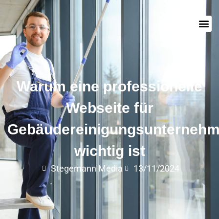
Warum eine professionelle
Webseite für
Gebäudereinigungsunterneh
wichtig ist
Stegemann Media
13/11/2024