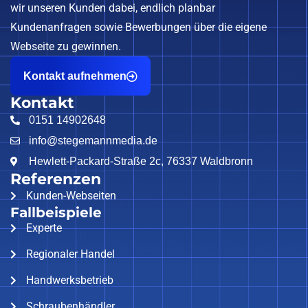
wir unseren Kunden dabei, endlich planbar
Kundenanfragen sowie Bewerbungen über die eigene
Webseite zu gewinnen.
Kontakt aufnehmen
Kontakt
0151 14902648
info@stegemannmedia.de
Hewlett-Packard-Straße 2c, 76337 Waldbronn
Referenzen
Kunden-Webseiten
Fallbeispiele
Experte
Regionaler Handel
Handwerksbetrieb
Schraubenhändler