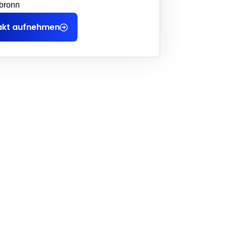
bronn
akt aufnehmen