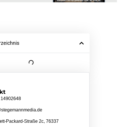
rzeichnis
kt
 14902648
@stegemannmedia.de
tt-Packard-Straße 2c, 76337