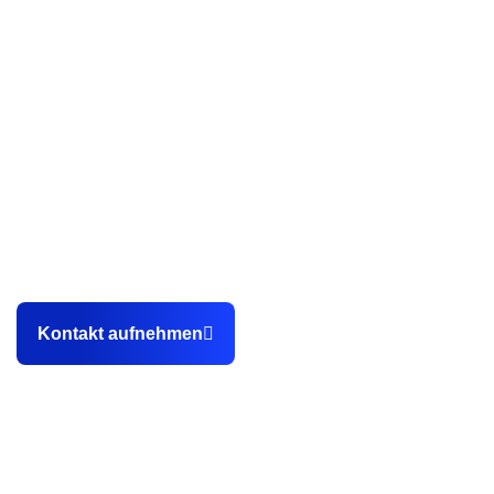
Als professionelle Webdesign Agentur aus Karlsruhe helfen
wir unseren Kunden dabei, endlich planbar
Kundenanfragen sowie Bewerbungen über die eigene
Webseite zu gewinnen.
Kontakt aufnehmen
Kontakt
0151 14902648
info@stegemannmedia.de
Hewlett-Packard-Straße 2c, 76337 Waldbronn