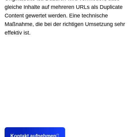
gleiche Inhalte auf mehreren URLs als Duplicate
Content gewertet werden. Eine technische
Maßnahme, die bei der richtigen Umsetzung sehr
effektiv ist.
Als professionelle Webdesign Agentur aus Karlsruhe
helfen wir unseren Kunden dabei, endlich planbar
Kundenanfragen sowie Bewerbungen über die eigene
Webseite zu gewinnen.
Kontakt aufnehmen