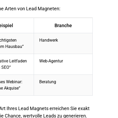
che Arten von Lead Magneten:
eispiel
Branche
chtigsten
Handwerk
zum Hausbau“
ative Leitfaden
Web-Agentur
s SEO“
ses Webinar:
Beratung
he Akquise“
rt Ihres Lead Magnets erreichen Sie exakt
ie Chance, wertvolle Leads zu generieren.