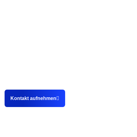
Als professionelle Webdesign Agentur aus Karlsruhe helfen
wir unseren Kunden dabei, endlich planbar
Kundenanfragen sowie Bewerbungen über die eigene
Webseite zu gewinnen.
Kontakt aufnehmen
Kontakt
0151 14902648
info@stegemannmedia.de
Hewlett-Packard-Straße 2c, 76337 Waldbronn