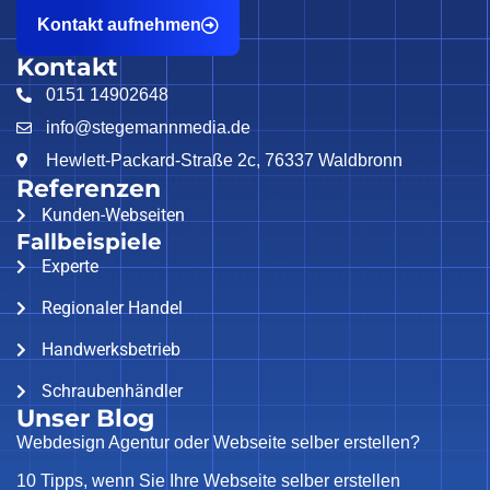
Kontakt aufnehmen
Kontakt
0151 14902648
info@stegemannmedia.de
Hewlett-Packard-Straße 2c, 76337 Waldbronn
Referenzen
Kunden-Webseiten
Fallbeispiele
Experte
Regionaler Handel
Handwerksbetrieb
Schraubenhändler
Unser Blog
Webdesign Agentur oder Webseite selber erstellen?
10 Tipps, wenn Sie Ihre Webseite selber erstellen