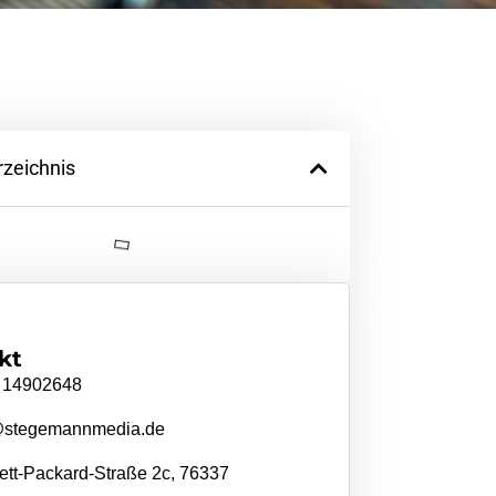
rzeichnis
kt
 14902648
@stegemannmedia.de
tt-Packard-Straße 2c, 76337