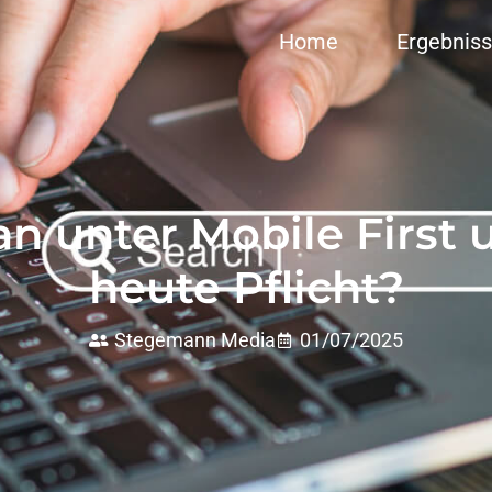
Home
Ergebnis
n unter Mobile First 
heute Pflicht?
Stegemann Media
01/07/2025