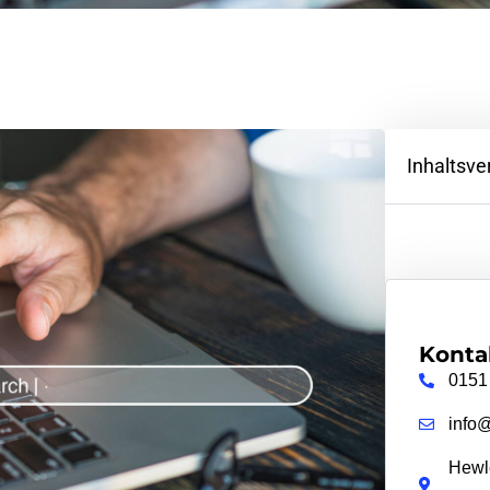
Inhaltsve
Konta
0151
info
Hewle