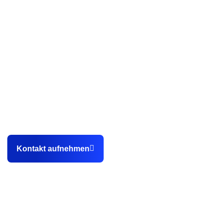
Als professionelle Webdesign Agentur aus Karlsruhe
helfen wir unseren Kunden dabei, endlich planbar
Kundenanfragen sowie Bewerbungen über die eigene
Webseite zu gewinnen.
Kontakt aufnehmen
Kontakt
0151 14902648
info@stegemannmedia.de
Hewlett-Packard-Straße 2c, 76337 Waldbronn