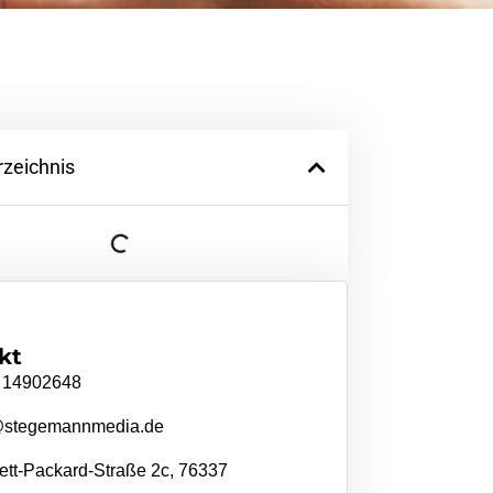
rzeichnis
kt
 14902648
@stegemannmedia.de
tt-Packard-Straße 2c, 76337