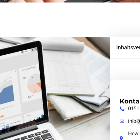
Inhaltsve
Konta
0151
info
Hewle