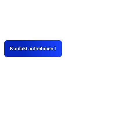
Als professionelle Webdesign Agentur aus Karlsruhe helfen
wir unseren Kunden dabei, endlich planbar
Kundenanfragen sowie Bewerbungen über die eigene
Webseite zu gewinnen.
Kontakt aufnehmen
Kontakt
0151 14902648
info@stegemannmedia.de
Hewlett-Packard-Straße 2c, 76337 Waldbronn
Referenzen
Kunden-Webseiten
Fallbeispiele
Experte
Regionaler Handel