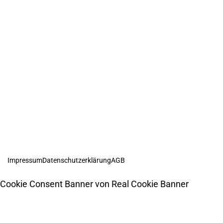
Handwerksbetrieb
Schraubenhändler
Unser Blog
Webdesign Agentur oder Webseite selber erstellen?
10 Tipps, wenn Sie Ihre Webseite selber erstellen
So gelingt der perfekte Aufbau einer Landingpage
alle weiteren Blogbeiträge
Impressum
Datenschutzerklärung
AGB
Cookie Consent Banner von Real Cookie Banner