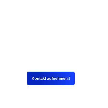
Kont
Als professionelle Webdesign Agentur
015
aus Karlsruhe helfen wir unseren
inf
Kunden dabei, endlich planbar
Hewl
Kundenanfragen sowie Bewerbungen
763
über die eigene Webseite zu
gewinnen.
Kontakt aufnehmen